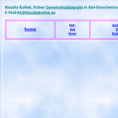
Klaudia Kottek, früher
Gemeindepädagogin
in Kiel-Elmschenha
E-Mail:k
k@klaudiakottek.de
Hot-
Aus
home
dog
K
feten
frei